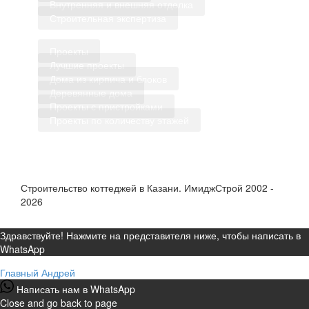
Внутренняя и внешняя отделка
Строительная экспертиза
Проекты
Лучшие проекты
Дома из кирпича и блоков
Деревянные дома
Проекты с пристройками
Проекты по количеству этажей
Строительство коттеджей в Казани. ИмиджСтрой 2002 -
2026
Здравствуйте! Нажмите на представителя ниже, чтобы написать в
WhatsApp
Главный
Андрей
Написать нам в WhatsApp
Close and go back to page