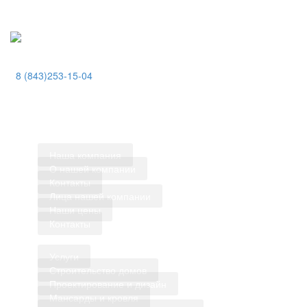
,
8 (843)253-15-04
Казань, ул.Сибирский тракт, д.34 к.4, пом.314
Работаем без выходных, по всей России
Наша компания
О нашей компании
Контакты
Лица нашей компании
Наши цены
Контакты
Услуги
Строительство домов
Проектирование и дизайн
Мансарды и кровля