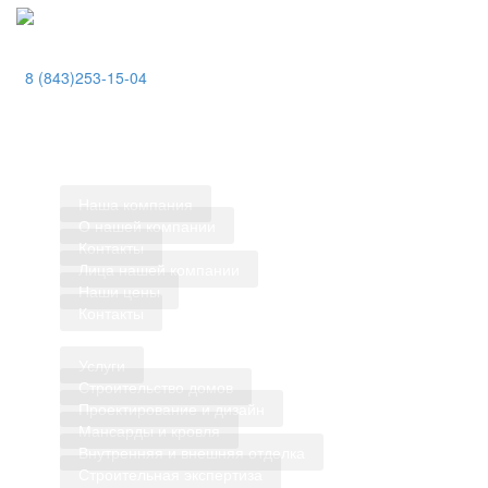
,
8 (843)253-15-04
Казань, ул.Сибирский тракт, д.34 к.4, пом.314
Работаем без выходных, по всей России
Наша компания
О нашей компании
Контакты
Лица нашей компании
Наши цены
Контакты
Услуги
Строительство домов
Проектирование и дизайн
Мансарды и кровля
Внутренняя и внешняя отделка
Строительная экспертиза