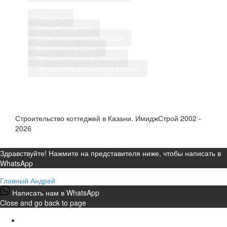
Проекты
Лучшие проекты
Дома из кирпича и блоков
Деревянные дома
Проекты с пристройками
Проекты по количеству этажей
Строительство коттеджей в Казани. ИмиджСтрой 2002 -
2026
Здравствуйте! Нажмите на представителя ниже, чтобы написать в
WhatsApp
Главный
Андрей
Написать нам в WhatsApp
Close and go back to page