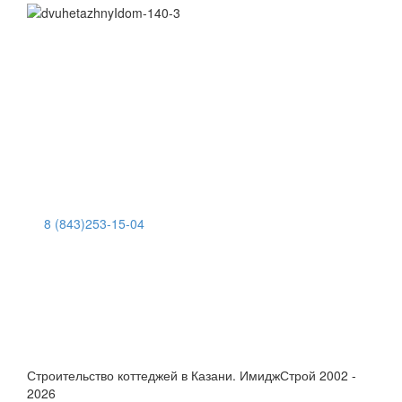
,
8 (843)253-15-04
Казань, ул.Сибирский тракт, д.34 к.4, пом.314
Работаем без выходных, по всей России
Строительство коттеджей в Казани. ИмиджСтрой 2002 -
2026