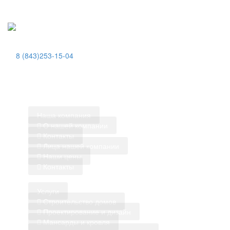
,
8 (843)253-15-04
Казань, ул.Сибирский тракт, д.34 к.4, пом.314
Работаем без выходных, по всей России
Наша компания
О нашей компании
Контакты
Лица нашей компании
Наши цены
Контакты
Услуги
Строительство домов
Проектирование и дизайн
Мансарды и кровля