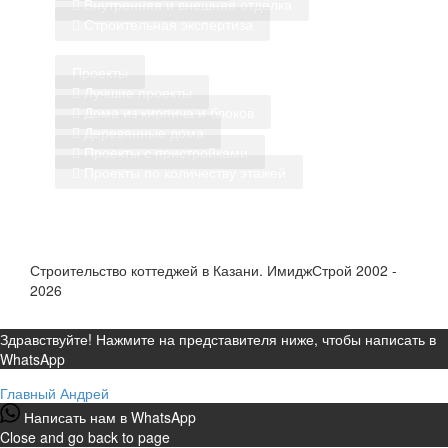
Внутренняя и внешняя отделка
Строительная экспертиза
Проекты
Лучшие проекты
Дома из кирпича и блоков
Деревянные дома
Проекты с пристройками
Проекты по количеству этажей
Строительство коттеджей в Казани. ИмиджСтрой 2002 -
2026
Здравствуйте! Нажмите на представителя ниже, чтобы написать в
WhatsApp
Главный
Андрей
Написать нам в WhatsApp
Close and go back to page